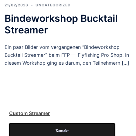
21/02/2023
UNCATEGORIZED
Bindeworkshop Bucktail
Streamer
Ein paar Bil­der vom ver­gan­ge­nen “Bin­de­work­shop
Buck­tail Strea­mer” beim FFP — Fly­fi­shing Pro Shop. In
die­sem Work­shop ging es dar­um, den Teilnehmern […]
Cus­tom Streamer
Kon­takt