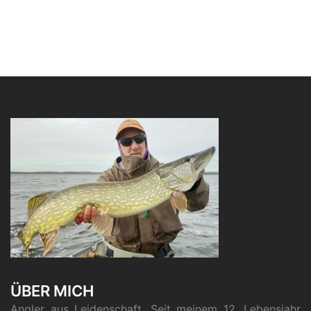
ÜBER MICH
Ang­ler aus Lei­den­schaft. Seit mei­nem 12. Lebens­jahr