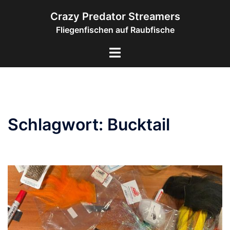
Zum
Crazy Predator Streamers
Inhalt
Fliegenfischen auf Raubfische
springen
Menü
umschalten
Schlagwort:
Bucktail