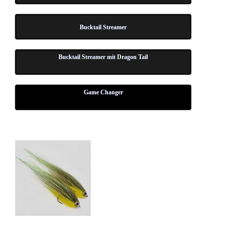
Buck­tail Streamer
Buck­tail Strea­mer mit Dra­gon Tail
Game Chan­ger