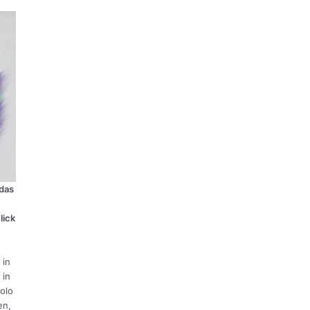
 das
lick
 in
 in
Holo
en,