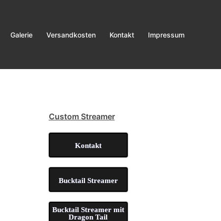
Galerie
Versandkosten
Kontakt
Impressum
Cus­tom Streamer
Kon­takt
Buck­tail Streamer
Buck­tail Strea­mer mit
Dra­gon Tail