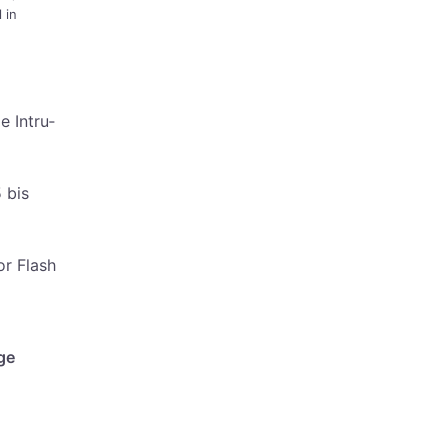
l in
ge Intru­
 bis
tor Flash
ge