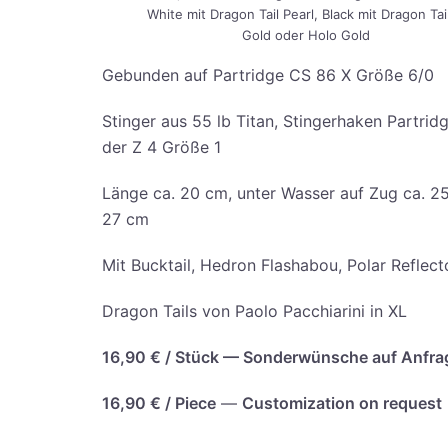
White mit Dra­gon Tail Pearl, Black mit Dra­gon Tai
Gold oder Holo Gold
Gebun­den auf Par­tridge CS 86 X Grö­ße 6/0
Stin­ger aus 55 lb Titan, Stin­ger­ha­ken Par­trid
der Z 4 Grö­ße 1
Län­ge ca. 20 cm, unter Was­ser auf Zug ca. 25
27 cm
Mit Buck­tail, Hedron Flas­h­ab­ou, Polar Reflec­
Dra­gon Tails von Pao­lo Pac­chia­ri­ni in XL
16,90 € / Stück — Son­der­wün­sche auf Anfra
16,90 € /
Pie­ce
—
Cus­to­miza­ti­on on request