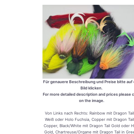
Für genaue­re Beschrei­bung und Prei­se bit­te auf
Bild kli­cken.
For more detail­ed descrip­ti­on and pri­ces plea­se c
on the image.
Von Links nach Rechts: Rain­bow mit Dra­gon Tail
Weiß oder Holo Fuch­sia, Cop­per mit Dra­gon Tail
Cop­per, Black/White mit Dra­gon Tail Gold oder 
Gold, Chartreuse/Organe mit Dra­gon Tail in Gre