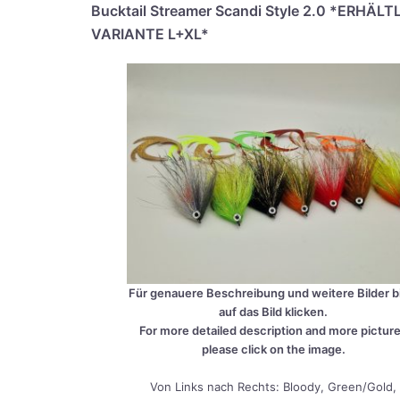
Buck­tail Strea­mer Scan­di Style 2.0 *ERHÄLT
VARIANTE L+XL*
Für genaue­re Beschrei­bung und wei­te­re Bil­der bi
auf das Bild kli­cken.
For more detail­ed descrip­ti­on and more pic­tur
plea­se click on the image.
Von Links nach Rechts: Bloo­dy, Green/Gold,