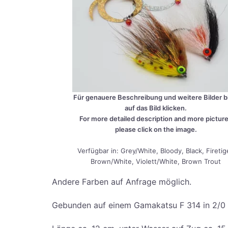
Für genaue­re Beschrei­bung und wei­te­re Bil­der bi
auf das Bild kli­cken.
For more detail­ed descrip­ti­on and more pic­tur
plea­se click on the image.
Ver­füg­bar in: Grey/White, Bloo­dy, Black, Fire­ti­g
Brown/White, Violett/White, Brown Trout
Ande­re Far­ben auf Anfra­ge möglich.
Gebun­den auf einem Gama­kat­su F 314 in 2/0