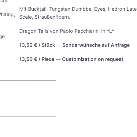
5 cm
Mit Buck­tail, Tungs­ten Dumb­bel Eyes, Hedron Late­
hiting,
Sca­le, Straußenfibern.
Dra­gon Tails von Pao­lo Pac­chia­ri­ni in *L*
ge
13,50 € / Stück — Son­der­wün­sche auf Anfrage
13,50 € /
Pie­ce
—
Cus­to­miza­ti­on on request
————————————
————————————