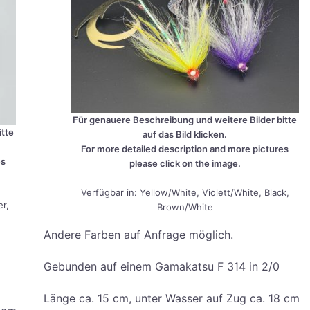
Für genaue­re Beschrei­bung und wei­te­re Bil­der bit­te
t­te
auf das Bild kli­cken.
For more detail­ed descrip­ti­on and more pic­tures
es
plea­se click on the image.
Ver­füg­bar in: Yellow/White, Violett/White, Black,
er,
Brown/White
Ande­re Far­ben auf Anfra­ge möglich.
Gebun­den auf einem Gama­kat­su F 314 in 2/0
Län­ge ca. 15 cm, unter Was­ser auf Zug ca. 18 cm