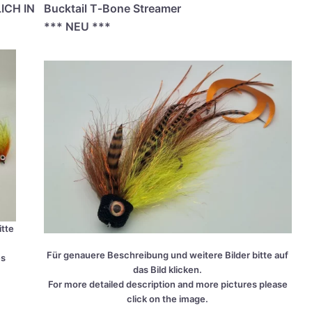
LICH IN
Buck­tail T‑Bone Strea­mer
*** NEU ***
t­te
Für genaue­re Beschrei­bung und wei­te­re Bil­der bit­te auf
es
das Bild kli­cken.
For more detail­ed descrip­ti­on and more pic­tures plea­se
click on the image.