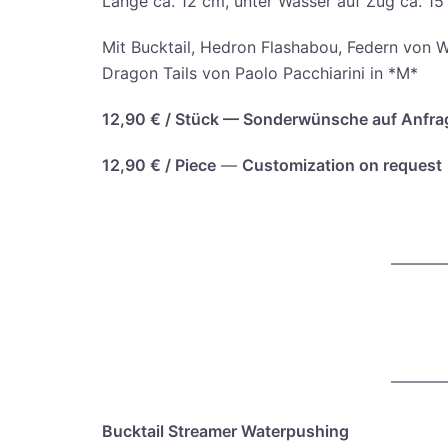
Län­ge ca. 12 cm, unter Was­ser auf Zug ca. 1
Mit Buck­tail, Hedron Flas­h­ab­ou, Federn von W
Dra­gon Tails von Pao­lo Pac­chia­ri­ni in *M*
12,90 € / Stück — Son­der­wün­sche auf Anfra
12,90 € /
Pie­ce
—
Cus­to­miza­ti­on on request
———
———
Buck­tail Strea­mer Waterpushing