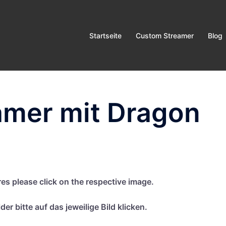
Startseite
Custom Streamer
Blog
amer mit Dragon
res plea­se click on the respec­ti­ve image.
er bit­te auf das jewei­li­ge Bild klicken.