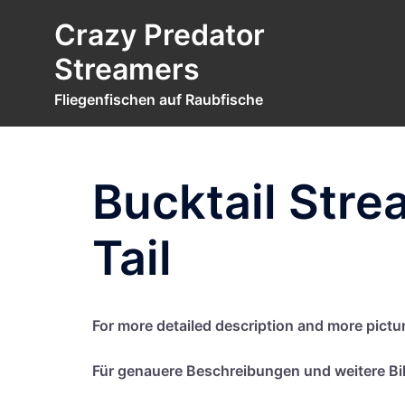
Zum
Crazy Predator
Inhalt
springen
Streamers
Fliegenfischen auf Raubfische
Bucktail Stre
Tail
For more detail­ed descrip­ti­on and more pic­tu
Für genaue­re Beschrei­bun­gen und wei­te­re Bil­d