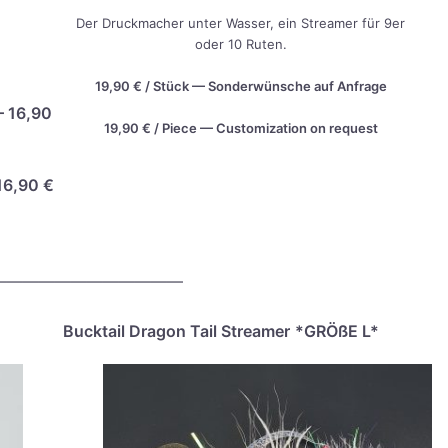
Der Druck­ma­cher unter Was­ser, ein Strea­mer für 9er
oder 10 Ruten.
19,90 € / Stück — Son­der­wün­sche auf Anfra­ge
 — 16,90
19,90 € / Pie­ce — Cus­to­miza­ti­on on request
 16,90 €
————————————
Buck­tail Dra­gon Tail Strea­mer
*GRÖ­ßE L*