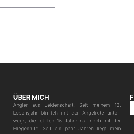
————————————
ÜBER MICH
F
Ang­ler aus Lei­den­schaft. Seit mei­nem 12.
Lebens­jahr bin ich mit der Angel­ru­te unter­
wegs, die letz­ten 15 Jah­re nur noch mit der
Flie­gen­ru­te. Seit ein paar Jah­ren liegt mein