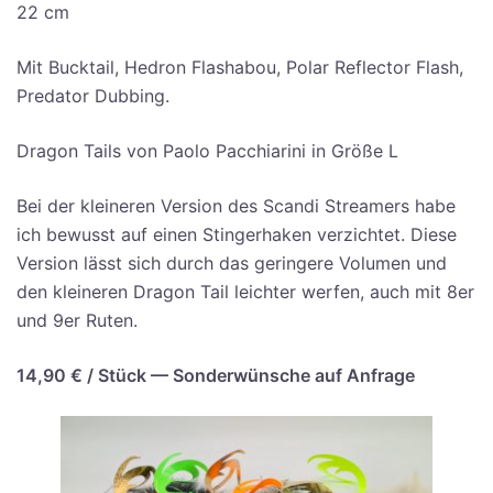
22 cm
Mit Buck­tail, Hedron Flas­h­ab­ou, Polar Reflec­tor Flash,
Pre­da­tor Dubbing.
Dra­gon Tails von Pao­lo Pac­chia­ri­ni in Grö­ße L
Bei der klei­ne­ren Ver­si­on des Scan­di Strea­mers habe
ich bewusst auf einen Stin­ger­ha­ken ver­zich­tet. Die­se
Ver­si­on lässt sich durch das gerin­ge­re Volu­men und
den klei­ne­ren Dra­gon Tail leich­ter wer­fen, auch mit 8er
und 9er Ruten.
14,90 € / Stück — Son­der­wün­sche auf Anfrage