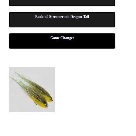
Buck­tail Strea­mer mit Dra­gon Tail
Game Chan­ger