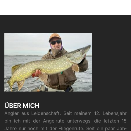
ÜBER MICH
Ang­ler aus Lei­den­schaft. Seit mei­nem 12. Lebens­jahr
bin ich mit der Angel­ru­te unter­wegs, die letz­ten 15
Jah­re nur noch mit der Flie­gen­ru­te. Seit ein paar Jah­