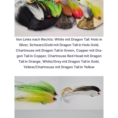
Von Links nach Rechts: White mit Dra­gon Tail Holo in
Sil­ver, Schwarz/Gold mit Dra­gon Tail in Holo Gold,
Chartreu­se mit Dra­gon Tail in Green, Cop­per mit Dra­
gon Tail in Cop­per, Chartreu­se Red Head mit Dra­gon
Tail in Oran­ge, White/Grey mit Dra­gon Tail in Gold,
Yellow/Chartreuse mit Dra­gon Tail in Yellow