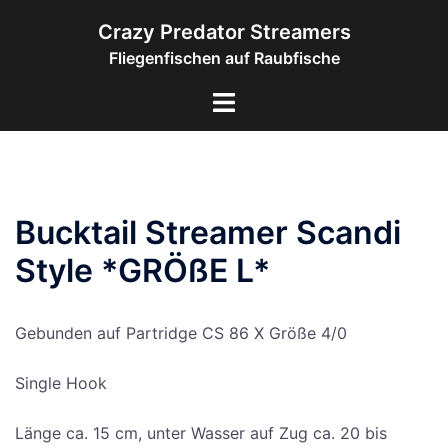
Zum
Crazy Predator Streamers
Inhalt
Fliegenfischen auf Raubfische
springen
Menü
umschalten
Bucktail Streamer Scandi
Style *GRÖßE L*
Gebun­den auf Par­tridge CS 86 X Grö­ße 4/0
Sin­gle Hook
Län­ge ca. 15 cm, unter Was­ser auf Zug ca. 20 bis